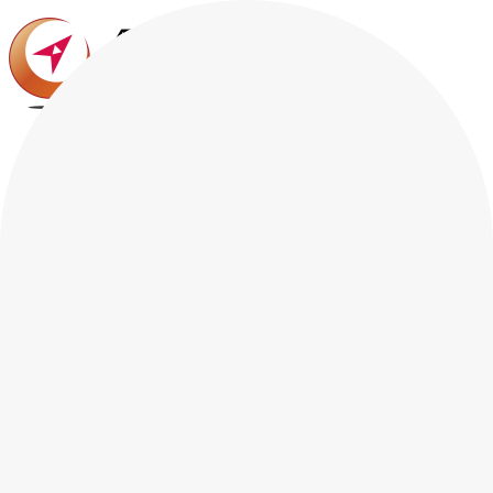
私たちの強み
サービス
事例紹介
企業情報
企業情報
パーパス
事業所一覧
旅行業登録票／約款条件書
健康経営の取り組み
採用情報
お知らせ
お問い合わせ
プライバシーポリシー
サイトマップ