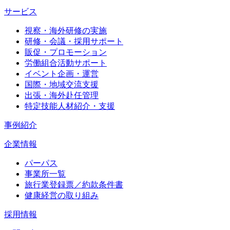
サービス
視察・海外研修の実施
研修・会議・採用サポート
販促・プロモーション
労働組合活動サポート
イベント企画・運営
国際・地域交流支援
出張・海外赴任管理
特定技能人材紹介・支援
事例紹介
企業情報
パーパス
事業所一覧
旅行業登録票／約款条件書
健康経営の取り組み
採用情報