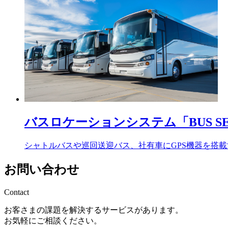
バスロケーションシステム「BUS SE
シャトルバスや巡回送迎バス、社有車にGPS機器を搭
お問い合わせ
Contact
お客さまの課題を解決するサービスがあります。
お気軽にご相談ください。