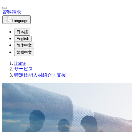
資料請求
Language
日本語
English
简体中文
繁體中文
Home
サービス
特定技能人材紹介・支援