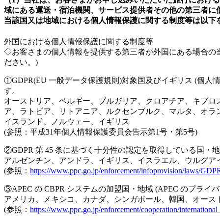
域にある運送・宿泊機関、サービス提供者その他の第三者に
当該国又は地域における個人情報保護に関する制度等は以下
外国における個人情報保護に関する制度等
◇お客さまの個人情報を提供する第三者が外国にある場合の
ださい。)
①GDPR(EU 一般データ保護規則)対象国及びイギリス 
す。
オーストリア、ベルギー、ブルガリア、クロアチア、キプロ
ア、ラトビア、リトアニア、ルクセンブルク、マルタ、オラ
イスランド、ノルウェー、イギリス
(参照：平成31年個人情報保護委員会告示第1号・第5号)
②GDPR 第 45 条に基づく十分性の認定を取得している国・
アルゼンチン、アンドラ、イギリス、イスラエル、ウルグア
(参照：
https://www.ppc.go.jp/enforcement/infoprovision/laws/GDP
③APEC の CBPR システムの加盟国・地域 (APEC の
アメリカ、メキシコ、カナダ、シンガポール、韓国、オース
(参照：
https://www.ppc.go.jp/enforcement/cooperation/international