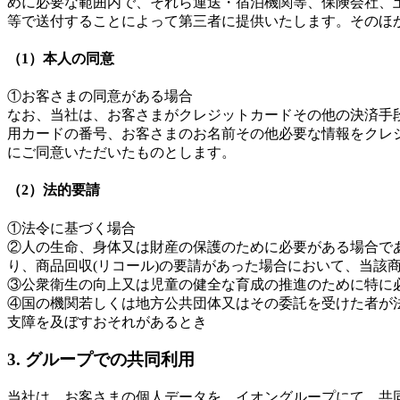
めに必要な範囲内で、それら運送・宿泊機関等、保険会社、
等で送付することによって第三者に提供いたします。そのほ
（1）本人の同意
①お客さまの同意がある場合
なお、当社は、お客さまがクレジットカードその他の決済手
用カードの番号、お客さまのお名前その他必要な情報をクレ
にご同意いただいたものとします。
（2）法的要請
①法令に基づく場合
②人の生命、身体又は財産の保護のために必要がある場合で
り、商品回収(リコール)の要請があった場合において、当該
③公衆衛生の向上又は児童の健全な育成の推進のために特に
④国の機関若しくは地方公共団体又はその委託を受けた者が
支障を及ぼすおそれがあるとき
3. グループでの共同利用
当社は、お客さまの個人データを、イオングループにて、共