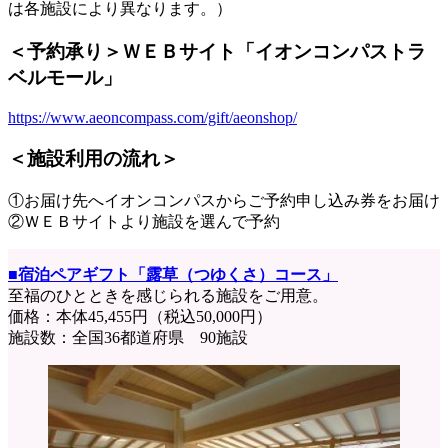
は各施設により異なります。）
＜予約承り＞ＷＥＢサイト「イオンコンパストラ
ベルモール」
https://www.aeoncompass.com/gift/aeonshop/
＜施設利用の流れ＞
①お届け先へイオンコンパスからご予約申し込み券をお届け
②ＷＥＢサイトより施設を選んで予約
■宿泊ペアギフト「露草（つゆくさ）コース」
至福のひとときを感じられる施設をご用意。
価格：本体45,455円（税込50,000円）
施設数：全国36都道府県 90施設