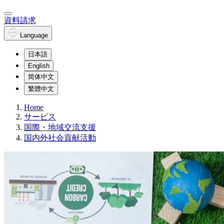
資料請求
Language
日本語
English
简体中文
繁體中文
Home
サービス
国際・地域交流支援
国内外社会貢献活動