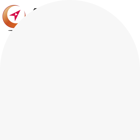
私たちの強み
サービス
事例紹介
企業情報
企業情報
パーパス
事業所一覧
旅行業登録票／約款条件書
健康経営の取り組み
採用情報
お知らせ
お問い合わせ
プライバシーポリシー
サイトマップ